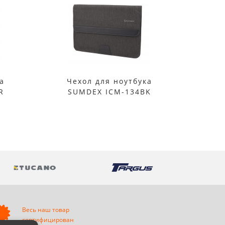
а
Чехол для ноутбука
Че
R
SUMDEX ICM-134BK
S
Весь наш товар
сертифицирован