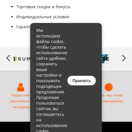
Торговые скидки и бонусы.
Индивидуальные условия.
Гарантийную замену в любом магазине.
Мы
используем
файлы cookie,
чтобы сделать
использование
сайта удобнее,
сохранять
ваши
настройки и
показывать
Принять
подходящие
предложения.
Предоставим
Доставим товар по
Весь наш товар
Продолжая
персонального
Москве
сертифицирован
пользоваться
менеджера
бесплатно
сайтом, вы
соглашаетесь
на
использование
cookie.